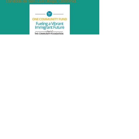
Condado de San Luis Obispo, California.
UndocSupport del Condado de SLO es un fondo
administrado por The Community Foundation
San Luis Obispo County.
Se estableció en respuesta directa a una
necesidad urgente de la comunidad durante la
pandemia de COVID-19, y la Fundación se siente
honrada de alojar y apoyar este fondo.
Encuéntranos
La Fundación Comunitaria del Condado de San
Luis Obispo
550 Dana St.
San Luis Obispo, CA 93401